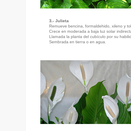
3.- Julieta
Remueve bencina, formaldehido, xileno y tol
Crece en moderada a baja luz solar indirect
Llamada la planta del cubículo por su habil
Sembrada en tierra o en agua.