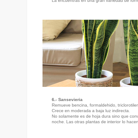
La encuentras en una gran variedad de for
6.- Sansevieria
Remueve bencina, formaldehido, triclorotileno
Crece en moderada a baja luz indirecta.
No solamente es de hoja dura sino que conv
noche. Las otras plantas de interior lo hacen