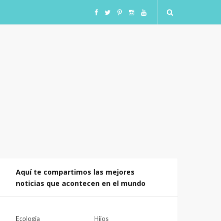
F
T
I
I
Y
a
w
n
n
o
c
i
s
s
u
e
t
t
t
T
b
t
a
a
u
o
e
g
g
b
o
r
r
r
e
Aquí te compartimos las mejores
noticias que acontecen en el mundo
k
a
a
m
m
Ecologia
Hijos