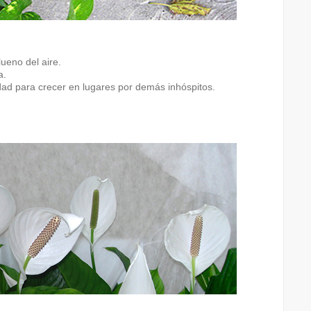
ueno del aire.
a.
idad para crecer en lugares por demás inhóspitos.