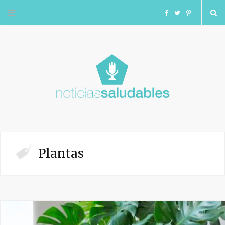
F
T
I
a
w
n
c
i
s
e
t
t
b
t
a
o
e
g
Plantas
o
r
r
k
a
m