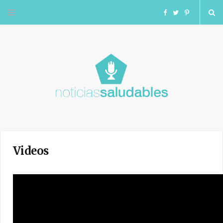
F
T
I
a
w
n
c
i
s
e
t
t
b
t
a
o
e
g
Videos
o
r
r
k
a
m