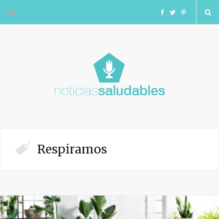
F
T
I
a
w
n
c
i
s
e
t
t
b
t
a
o
e
g
Respiramos
o
r
r
k
a
m