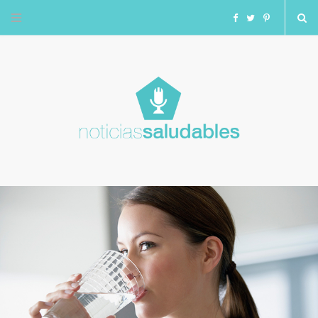
F
T
I
a
w
n
c
i
s
e
t
t
b
t
a
o
e
g
o
r
r
k
a
m