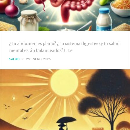
¿Tu abdomen es plano? ¿Tu sistema digestivo y tu salud
mental están balanceados? 🧘‍♀️🌱
SALUD
29 ENERO, 2025