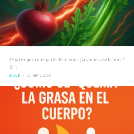
¿Y si te dijera que parte de tu energía viene… de la boca?
🧬💨
SALUD
23 ABRIL, 2025