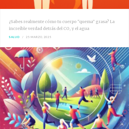
¿Sabes realmente cómo tu cuerpo “quema” grasa? La
increíble verdad detrás del CO₂ y el agua
SALUD
25 MARZO, 2025