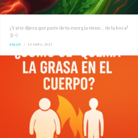
¿Y si te dijera que parte de tu energía viene… de la boca?
🧬💨
SALUD
23 ABRIL, 2025