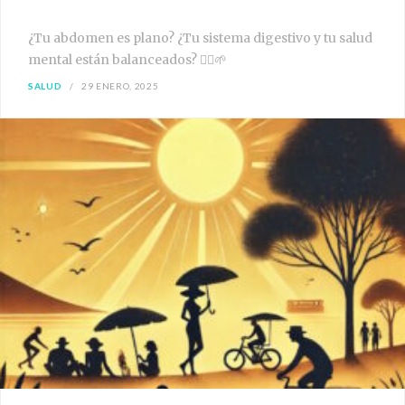
¿Tu abdomen es plano? ¿Tu sistema digestivo y tu salud
mental están balanceados? 🧘‍♀️🌱
SALUD
29 ENERO, 2025