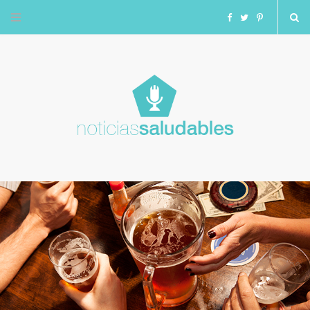
F
T
I
a
w
n
c
i
s
e
t
t
b
t
a
o
e
g
o
r
r
k
a
m