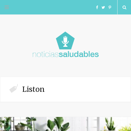
F
T
I
a
w
n
c
i
s
e
t
t
b
t
a
o
e
g
Liston
o
r
r
k
a
m