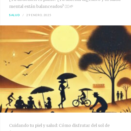
mental están balanceados? 🧘‍♀️🌱
SALUD
29 ENERO, 2025
Cuidando tu piel y salud: Cómo disfrutar del sol de