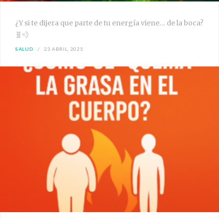
¿Y si te dijera que parte de tu energía viene… de la boca?
🧬💨
SALUD
23 ABRIL, 2025