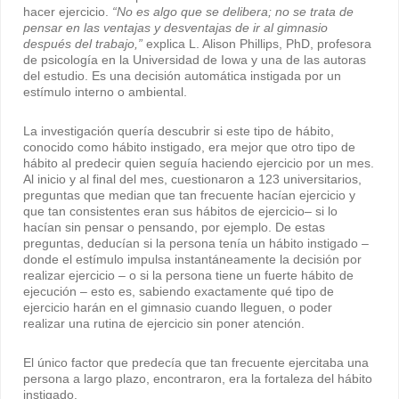
hacer ejercicio.
“No es algo que se delibera; no se trata de
pensar en las ventajas y desventajas de ir al gimnasio
después del trabajo,”
explica L. Alison Phillips, PhD, profesora
de psicología en la Universidad de Iowa y una de las autoras
del estudio. Es una decisión automática instigada por un
estímulo interno o ambiental.
La investigación quería descubrir si este tipo de hábito,
conocido como hábito instigado, era mejor que otro tipo de
hábito al predecir quien seguía haciendo ejercicio por un mes.
Al inicio y al final del mes, cuestionaron a 123 universitarios,
preguntas que median que tan frecuente hacían ejercicio y
que tan consistentes eran sus hábitos de ejercicio– si lo
hacían sin pensar o pensando, por ejemplo. De estas
preguntas, deducían si la persona tenía un hábito instigado –
donde el estímulo impulsa instantáneamente la decisión por
realizar ejercicio – o si la persona tiene un fuerte hábito de
ejecución – esto es, sabiendo exactamente qué tipo de
ejercicio harán en el gimnasio cuando lleguen, o poder
realizar una rutina de ejercicio sin poner atención.
El único factor que predecía que tan frecuente ejercitaba una
persona a largo plazo, encontraron, era la fortaleza del hábito
instigado.