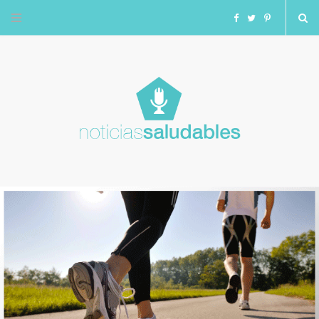
F
T
I
a
w
n
c
i
s
e
t
t
b
t
a
o
e
g
o
r
r
k
a
m