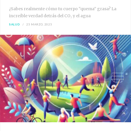
¿Sabes realmente cómo tu cuerpo “quema” grasa? La
increíble verdad detrás del CO₂ y el agua
SALUD
25 MARZO, 2025