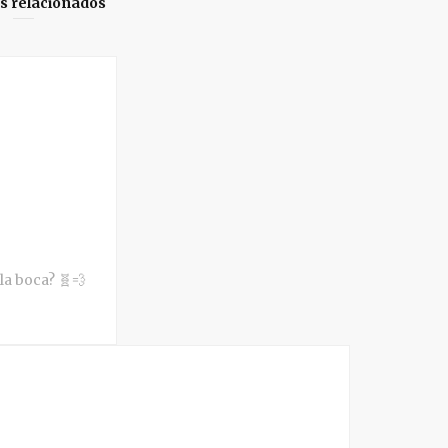
os relacionados
 la boca? 🧬💨