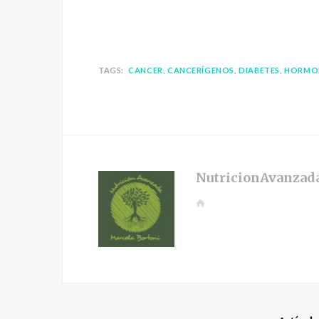
TAGS:
CANCER
CANCERÍGENOS
DIABETES
HORMO
NutricionAvanzad
W
e
b
s
i
t
e