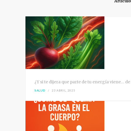
Artícul
¿Y si te dijera que parte de tu energía viene… de
SALUD
23 ABRIL, 2025