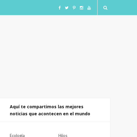
F
T
I
I
Y
a
w
n
n
o
c
i
s
s
u
e
t
t
t
T
b
t
a
a
u
o
e
g
g
b
o
r
r
r
e
Aquí te compartimos las mejores
noticias que acontecen en el mundo
k
a
a
m
m
Ecologia
Hijos