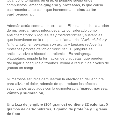
Cuando lo tomamos en el té, el jengibre suelta unos
compuestos llamados
gingerol y proteasas
, lo que causa
ese reconfortante calor que incrementa tu
circulación
cardiovascular
.
Además actúa como antimicrobiano: Elimina o inhibe la acción
de microorganismos infecciosos. Es considerado como
antiinflamatorio:
“Bloquea las prostaglandinas”
, sustancias
que intervienen en la respuesta inflamatoria.
“Alivia el dolor y
la hinchazón en personas con artritis y también reduce las
molestias propias del dolor muscular”
. El jengibre es
anticonvulsivo e hipocolesterolémico. Es antiagregante
plaquetario: impide la formación de plaquetas, que pueden
dar lugar a coágulos o trombos. Ayuda a reducir los niveles de
grasas en sangre.
Numerosos estudios demuestran la efectividad del jengibre
para aliviar el dolor, además de que reduce los efectos
secundarios asociados con la quimioterapia (
mareo, náusea,
vómito y sudoración
).
Una taza de jengibre (104 gramos) contiene 22 calorías, 5
gramos de carbohidratos, 1 gramo de proteína y 1 gramo
de fibra