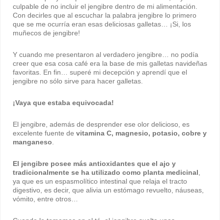
culpable de no incluir el jengibre dentro de mi alimentación.
Con decirles que al escuchar la palabra jengibre lo primero
que se me ocurría eran esas deliciosas galletas… ¡Si, los
muñecos de jengibre!
Y cuando me presentaron al verdadero jengibre… no podía
creer que esa cosa café era la base de mis galletas navideñas
favoritas. En fin… superé mi decepción y aprendí que el
jengibre no sólo sirve para hacer galletas.
¡Vaya que estaba equivocada!
El jengibre, además de desprender ese olor delicioso, es
excelente fuente de
vitamina C, magnesio, potasio, cobre y
manganeso
.
El jengibre posee más antioxidantes que el ajo y
tradicionalmente se ha utilizado como planta medicinal
,
ya que es un espasmolítico intestinal que relaja el tracto
digestivo, es decir, que alivia un estómago revuelto, náuseas,
vómito, entre otros…