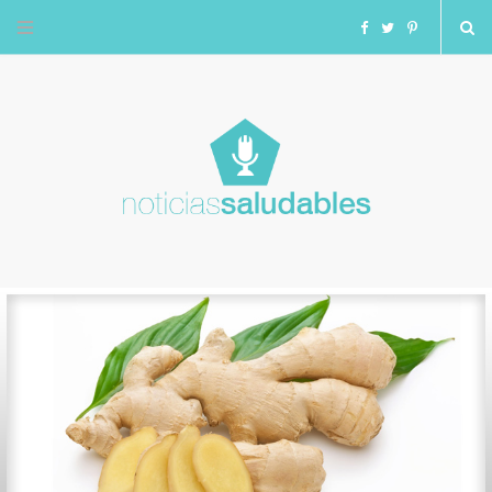
F
T
I
a
w
n
c
i
s
e
t
t
b
t
a
o
e
g
o
r
r
k
a
m