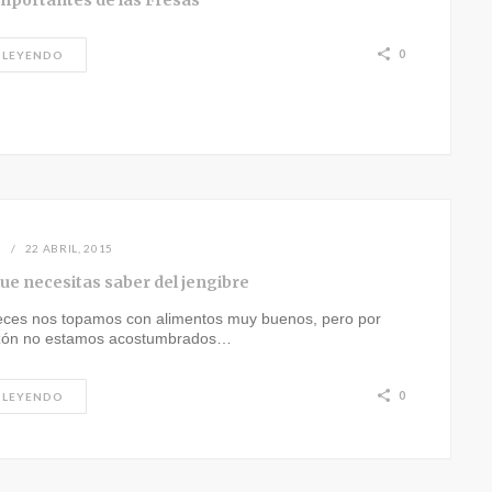
importantes de las Fresas
0
 LEYENDO
N
22 ABRIL, 2015
ue necesitas saber del jengibre
ces nos topamos con alimentos muy buenos, pero por
zón no estamos acostumbrados…
0
 LEYENDO