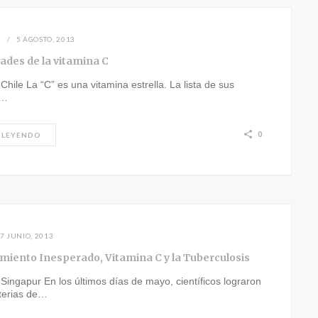
N
5 AGOSTO, 2013
ades de la vitamina C
 Chile La “C” es una vitamina estrella. La lista de sus
s…
0
 LEYENDO
7 JUNIO, 2013
miento Inesperado, Vitamina C y la Tuberculosis
 Singapur En los últimos días de mayo, científicos lograron
terias de…