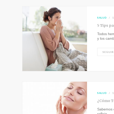
SALUD
1
5 Tips p
Todos hem
y los cam
SEGUIR
SALUD
1
¿Cómo Te
Sabemos qu
reflejo…