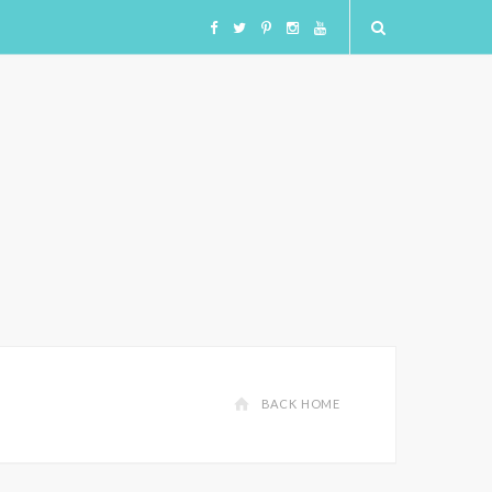
F
T
I
I
Y
a
w
n
n
o
c
i
s
s
u
e
t
t
t
T
b
t
a
a
u
o
e
g
g
b
o
r
r
r
e
BACK HOME
k
a
a
m
m