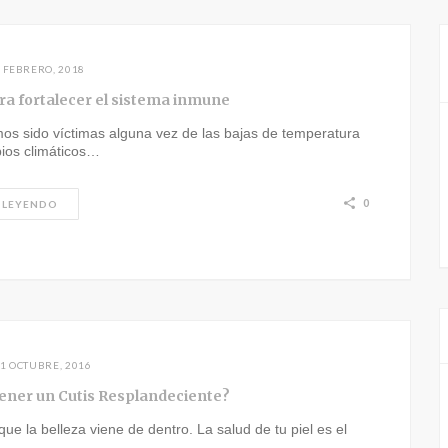
 FEBRERO, 2018
ara fortalecer el sistema inmune
os sido víctimas alguna vez de las bajas de temperatura
bios climáticos…
0
 LEYENDO
1 OCTUBRE, 2016
ner un Cutis Resplandeciente?
e la belleza viene de dentro. La salud de tu piel es el