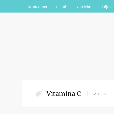
Conócenos
Salud
Nutrición
Hijos
Vitamina C
7
POSTS