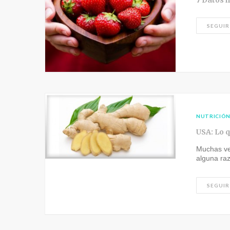
7 Datos 
SEGUIR
NUTRICIÓ
USA: Lo q
Muchas ve
alguna ra
SEGUIR