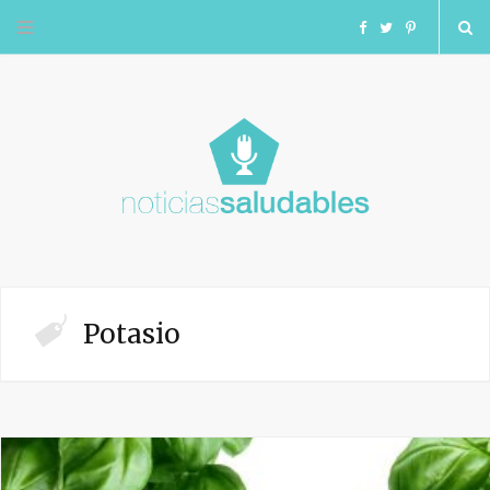
F
T
I
a
w
n
c
i
s
e
t
t
b
t
a
o
e
g
Potasio
o
r
r
k
a
m