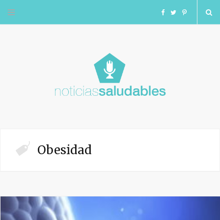
F
T
I
a
w
n
c
i
s
e
t
t
b
t
a
o
e
g
Obesidad
o
r
r
k
a
m