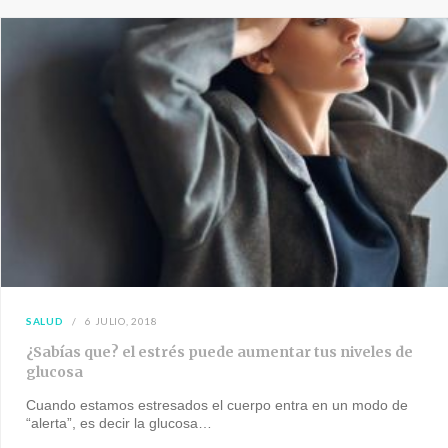
SALUD
6 JULIO, 2018
¿Sabías que? el estrés puede aumentar tus niveles de
glucosa
Cuando estamos estresados el cuerpo entra en un modo de
“alerta”, es decir la glucosa…