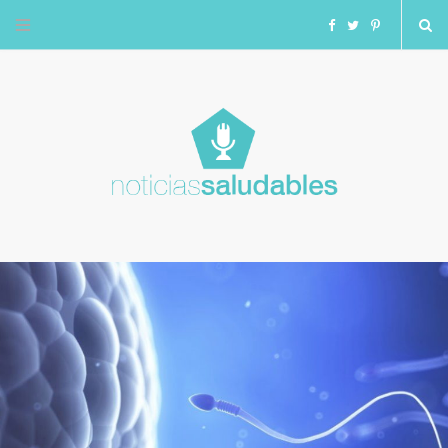
F
T
I
a
w
n
c
i
s
e
t
t
b
t
a
o
e
g
o
r
r
k
a
m