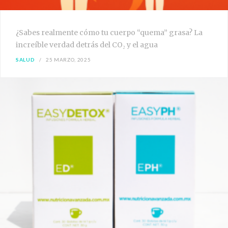
¿Sabes realmente cómo tu cuerpo “quema” grasa? La
increíble verdad detrás del CO₂ y el agua
SALUD
25 MARZO, 2025