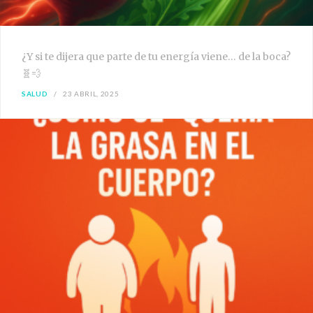
¿Y si te dijera que parte de tu energía viene… de la boca?
🧬💨
SALUD
23 ABRIL, 2025