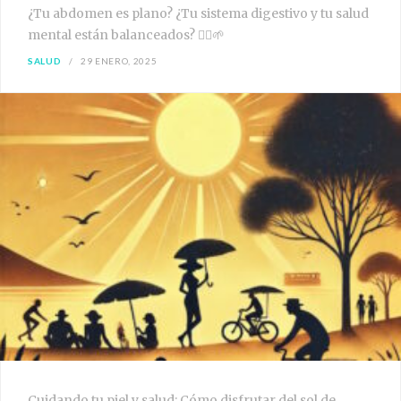
¿Tu abdomen es plano? ¿Tu sistema digestivo y tu salud
mental están balanceados? 🧘‍♀️🌱
SALUD
29 ENERO, 2025
Cuidando tu piel y salud: Cómo disfrutar del sol de