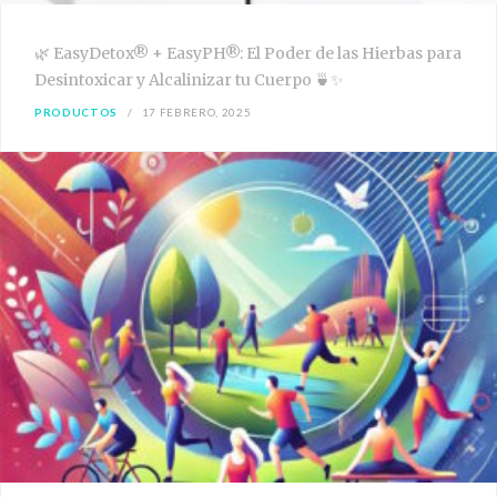
🌿 EasyDetox® + EasyPH®: El Poder de las Hierbas para
Desintoxicar y Alcalinizar tu Cuerpo 🍵✨
PRODUCTOS
17 FEBRERO, 2025