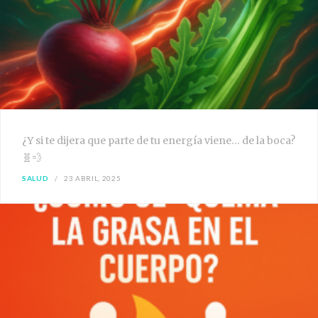
¿Y si te dijera que parte de tu energía viene… de la boca?
🧬💨
SALUD
23 ABRIL, 2025