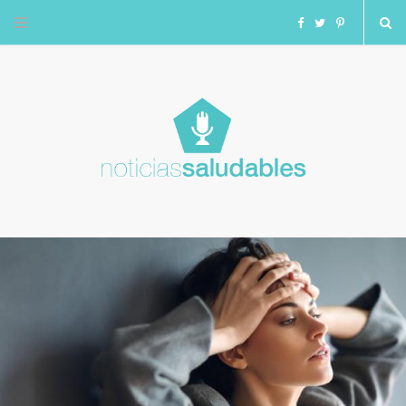
F
T
I
a
w
n
c
i
s
e
t
t
b
t
a
o
e
g
o
r
r
k
a
m