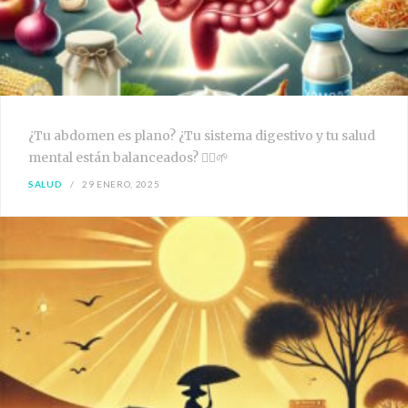
¿Tu abdomen es plano? ¿Tu sistema digestivo y tu salud
mental están balanceados? 🧘‍♀️🌱
SALUD
29 ENERO, 2025