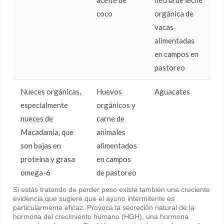
aceite de
hecha de leche
coco
orgánica de
vacas
alimentadas
en campos en
pastoreo
Nueces orgánicas,
Huevos
Aguacates
especialmente
orgánicos y
nueces de
carne de
Macadamia, que
animales
son bajas en
alimentados
proteína y grasa
en campos
omega-6
de pastoreo
Si estás tratando de perder peso existe también una creciente
evidencia que sugiere que el ayuno intermitente es
particularmente eficaz. Provoca la secreción natural de la
hormona del crecimiento humano (HGH), una hormona