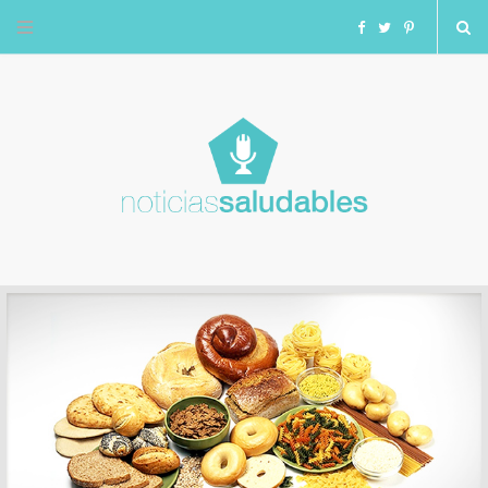
F
T
I
a
w
n
c
i
s
e
t
t
b
t
a
o
e
g
o
r
r
k
a
m