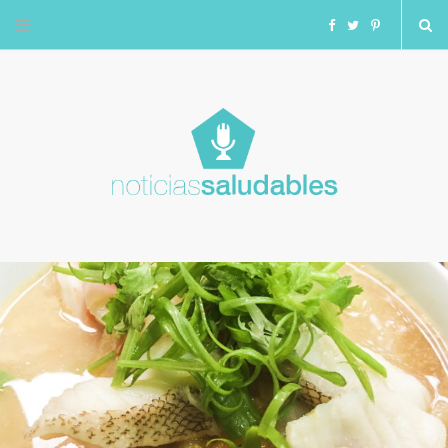
F
T
I
a
w
n
c
i
s
e
t
t
b
t
a
o
e
g
o
r
r
k
a
m