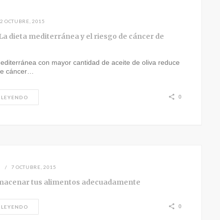
2 OCTUBRE, 2015
La dieta mediterránea y el riesgo de cáncer de
editerránea con mayor cantidad de aceite de oliva reduce
 de cáncer…
0
 LEYENDO
N
7 OCTUBRE, 2015
macenar tus alimentos adecuadamente
0
 LEYENDO