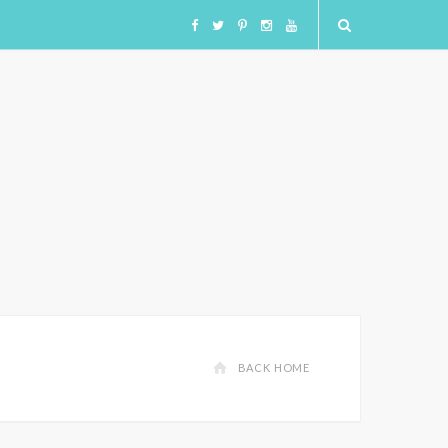
F
T
I
I
Y
a
w
n
n
o
c
i
s
s
u
e
t
t
t
T
b
t
a
a
u
o
e
g
g
b
o
r
r
r
e
BACK HOME
k
a
a
m
m