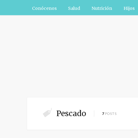
Conócenos
Salud
Nutrición
Hijos
Pescado
7
POSTS