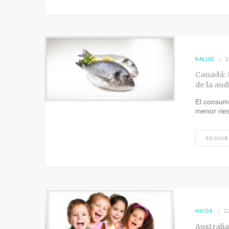
SALUD
2
Canadá: 
de la aud
El consum
menor rie
SEGUIR
HIJOS
2
Australia