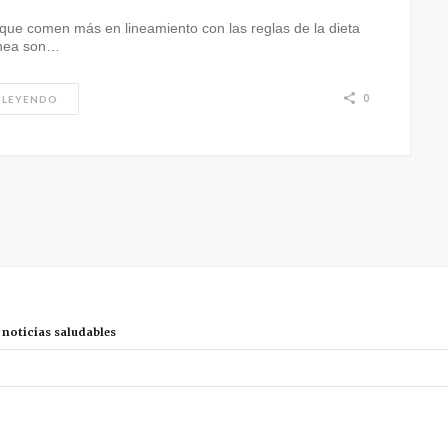
que comen más en lineamiento con las reglas de la dieta
ánea son…
0
 LEYENDO
r noticias saludables