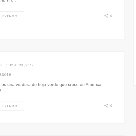
eía, sin…
0
 LEYENDO
OS
12 ABRIL, 2017
azote
e es una verdura de hoja verde que crece en América
es…
0
 LEYENDO