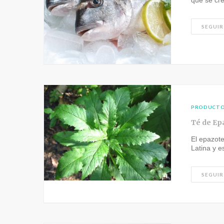
que se cr
SEGUIR
PRODUCT
Té de Ep
El epazot
Latina y 
SEGUIR