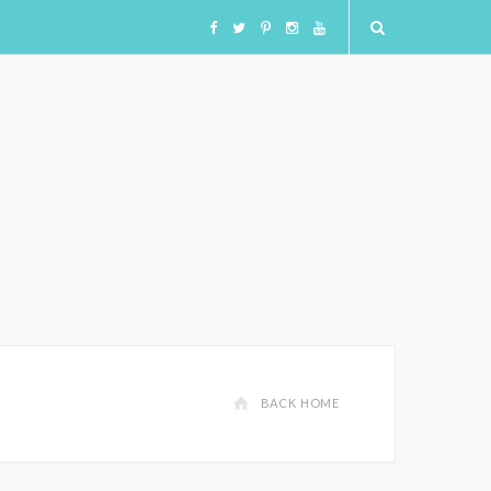
F
T
I
I
Y
a
w
n
n
o
c
i
s
s
u
e
t
t
t
T
b
t
a
a
u
o
e
g
g
b
o
r
r
r
e
BACK HOME
k
a
a
m
m