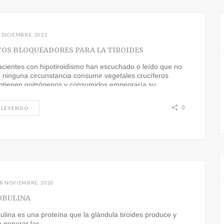
 DICIEMBRE, 2022
OS BLOQUEADORES PARA LA TIROIDES
cientes con hipotiroidismo han escuchado o leído que no
 ninguna circunstancia consumir vegetales crucíferos
ntienen goitrógenos y consumirlos empeoraría su
0
 LEYENDO
8 NOVIEMBRE, 2020
OBULINA
bulina es una proteína que la glándula tiroides produce y
ra generar las…