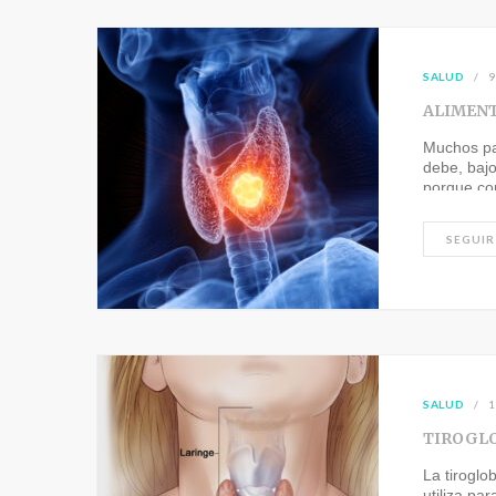
SALUD
9
ALIMENT
Muchos pa
debe, bajo
porque co
situación.
SEGUIR
SALUD
1
TIROGL
La tiroglo
utiliza pa