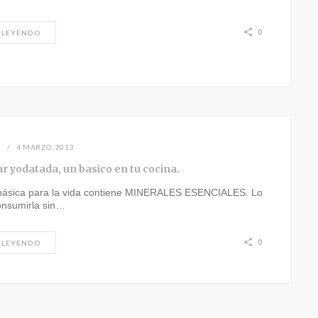
0
 LEYENDO
N
4 MARZO, 2013
r yodatada, un basico en tu cocina.
 básica para la vida contiene MINERALES ESENCIALES. Lo
onsumirla sin…
0
 LEYENDO