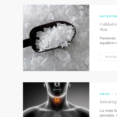
NUTRICIÓ
Calidad e
Mar
Partiendo
equilibrio
SEGUIR
SALUD
1
Estrateg
La mala fu
pensaba.