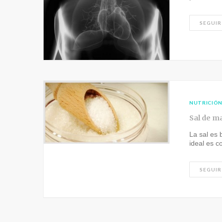
SEGUIR
NUTRICIÓ
Sal de ma
La sal es
ideal es c
SEGUIR