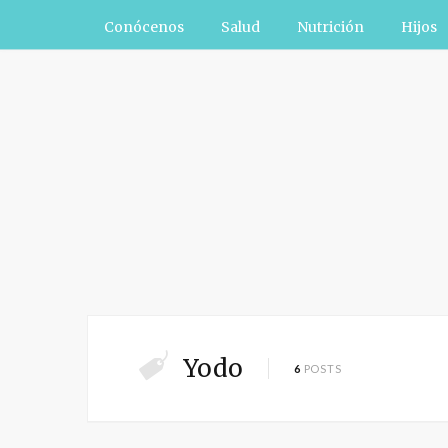
Conócenos
Salud
Nutrición
Hijos
Yodo
6
POSTS