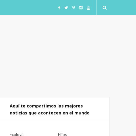
F
T
I
I
Y
a
w
n
n
o
c
i
s
s
u
e
t
t
t
T
b
t
a
a
u
o
e
g
g
b
o
r
r
r
e
Aquí te compartimos las mejores
noticias que acontecen en el mundo
k
a
a
m
m
Ecologia
Hijos