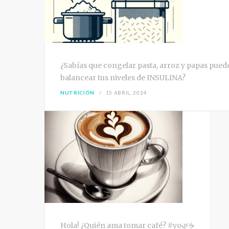
¿Sabías que congelar pasta, arroz y papas pued
balancear tus niveles de INSULINA?
NUTRICIÓN
15 ABRIL, 2024
Hola! ¿Quién ama tomar café? #yo🌿☕