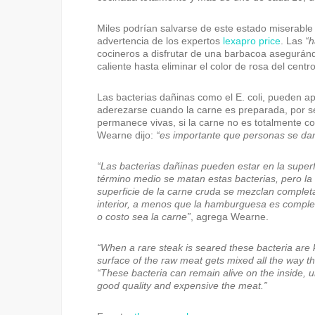
Miles podrían salvarse de este estado miserable y
advertencia de los expertos
lexapro price
. Las
“h
cocineros a disfrutar de una barbacoa aseguránd
caliente hasta eliminar el color de rosa del centr
Las bacterias dañinas como el E. coli, pueden apa
aderezarse cuando la carne es preparada, por ser
permanece vivas, si la carne no es totalmente coc
Wearne dijo:
“es importante que personas se da
“Las bacterias dañinas pueden estar en la superf
término medio se matan estas bacterias, pero la
superficie de la carne cruda se mezclan comple
interior, a menos que la hamburguesa es comple
o costo sea la carne”
, agrega Wearne.
“When a rare steak is seared these bacteria are k
surface of the raw meat gets mixed all the way t
“These bacteria can remain alive on the inside, u
good quality and expensive the meat.”