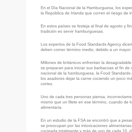
En el Día Nacional de la Hamburguesa, los exper
la República de Irlanda que corren el riesgo de i
En estos países se festeja al final de agosto y f
tradición es servir hamburguesas.
Los expertos de la Food Standards Agency dicen
deben comer término medio, debido a un mayor ri
Millones de británicos enfrentan la desagradable 
se preparan para iniciar sus barbacoas el fin d
nacional de la hamburguesa, la Food Standards A
los asadores dejar la carne cociendo un poco m
cortes.
Uno de cada tres personas piensa, incorrectam
mismo que un filete en ese término, cuando de lo
alimentaria.
En un estudio de la FSA se encontró que a pesar
se preocupan por las intoxicaciones alimentaria
cocinada totalmente y más de uno de cada 10, dij