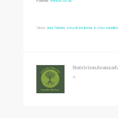
Fuente:
thesun.co.uk
TAGS:
BACTERIAS
COLOR DE ROSA
E-COLI
HAMBU
NutricionAvanzad
W
e
b
s
i
t
e