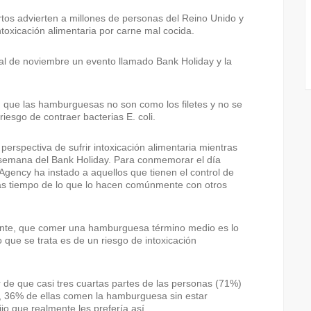
tos advierten a millones de personas del Reino Unido y
ntoxicación alimentaria por carne mal cocida.
inal de noviembre un evento llamado Bank Holiday y la
 que las hamburguesas no son como los filetes y no se
esgo de contraer bacterias E. coli.
perspectiva de sufrir intoxicación alimentaria mientras
e semana del Bank Holiday. Para conmemorar el día
gency ha instado a aquellos que tienen el control de
ás tiempo de lo que lo hacen comúnmente con otros
ente, que comer una hamburguesa término medio es lo
 que se trata es de un riesgo de intoxicación
 de que casi tres cuartas partes de las personas (71%)
s, 36% de ellas comen la hamburguesa sin estar
o que realmente les prefería así.