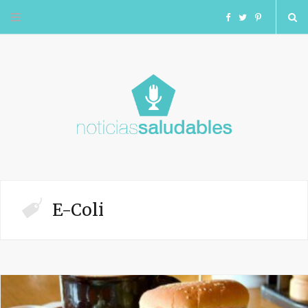
F
T
I
a
w
n
c
i
s
e
t
t
b
t
a
o
e
g
E-Coli
o
r
r
k
a
m