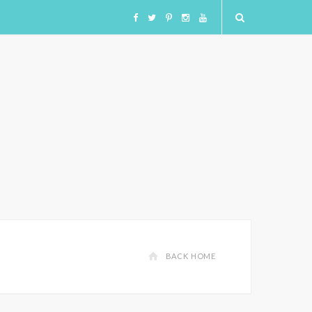
F
T
I
I
Y
a
w
n
n
o
c
i
s
s
u
e
t
t
t
T
b
t
a
a
u
o
e
g
g
b
o
r
r
r
e
BACK HOME
k
a
a
m
m