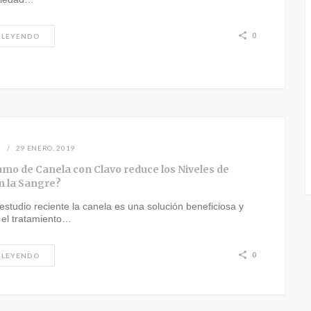
0
 LEYENDO
N
29 ENERO, 2019
umo de Canela con Clavo reduce los Niveles de
n la Sangre?
studio reciente la canela es una solución beneficiosa y
 el tratamiento…
0
 LEYENDO