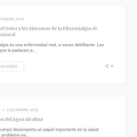
7 ENERO, 2019
el Dolor y los Síntomas de la Fibromialgia de
Natural
algia es una enfermedad real, a veces debilitante. Las
que la padecen a…
0
 LEYENDO
N
6 DICIEMBRE, 2018
os del Agua Alcalina
 cuerpo desempeña un papel importante en la salud
el problema es…