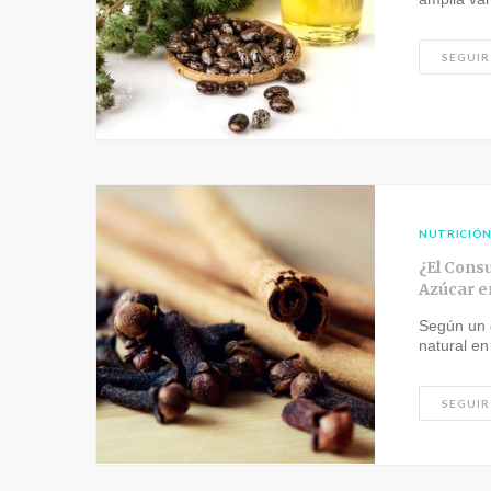
SEGUIR
NUTRICIÓ
¿El Cons
Azúcar e
Según un e
natural en
SEGUIR