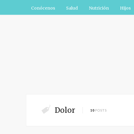
Conócenos
Salud
Nutrición
Hijos
Dolor
10
POSTS