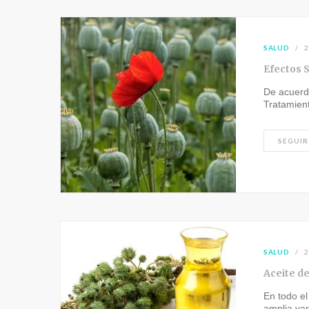
SALUD
2
Efectos 
De acuerd
Tratamien
SEGUIR
SALUD
2
Aceite de
En todo el
amplia va