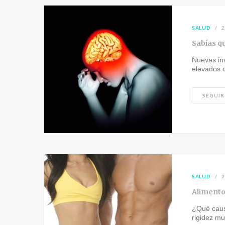
SALUD
2
Sabías qu
Nuevas inv
elevados d
SEGUIR
SALUD
2
Alimento
¿Qué causa
rigidez m