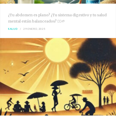
¿Tu abdomen es plano? ¿Tu sistema digestivo y tu salud
mental están balanceados? 🧘‍♀️🌱
SALUD
29 ENERO, 2025