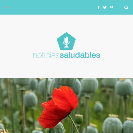
F
T
I
a
w
n
c
i
s
e
t
t
b
t
a
o
e
g
o
r
r
k
a
m