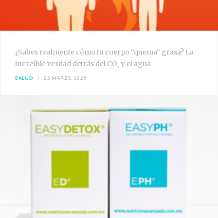
¿Sabes realmente cómo tu cuerpo “quema” grasa? La
increíble verdad detrás del CO₂ y el agua
SALUD
25 MARZO, 2025