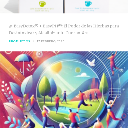
🌿 EasyDetox® + EasyPH®: El Poder de las Hierbas para
Desintoxicar y Alcalinizar tu Cuerpo 🍵✨
PRODUCTOS
17 FEBRERO, 2025