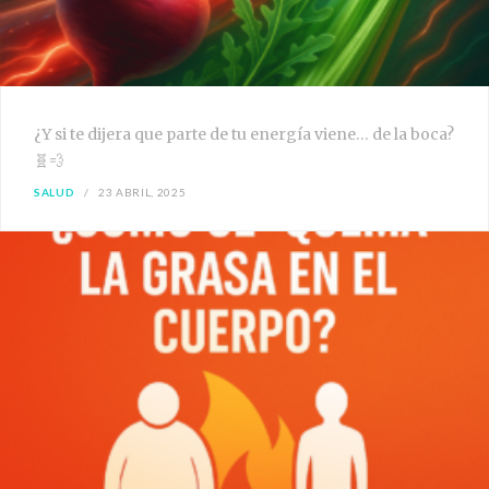
¿Y si te dijera que parte de tu energía viene… de la boca?
🧬💨
SALUD
23 ABRIL, 2025