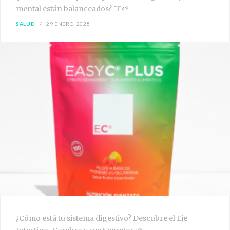
mental están balanceados? 🧘‍♀️🌱
SALUD
29 ENERO, 2025
¿Cómo está tu sistema digestivo? Descubre el Eje