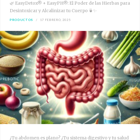
🌿 EasyDetox® + EasyPH®: El Poder de las Hierbas para
Desintoxicar y Alcalinizar tu Cuerpo 🍵✨
PRODUCTOS
17 FEBRERO, 2025
¿Tu abdomen es plano? ¿Tu sistema digestivo y tu salud