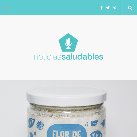
F
T
I
a
w
n
c
i
s
e
t
t
b
t
a
o
e
g
o
r
r
k
a
m