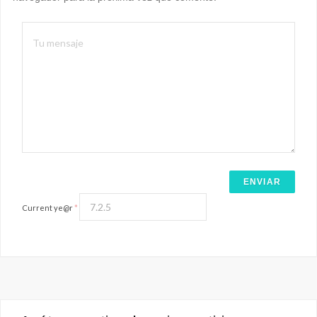
Current ye@r
*