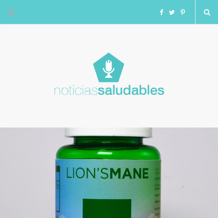
F
T
I
a
w
n
c
i
s
e
t
t
b
t
a
o
e
g
o
r
r
k
a
m