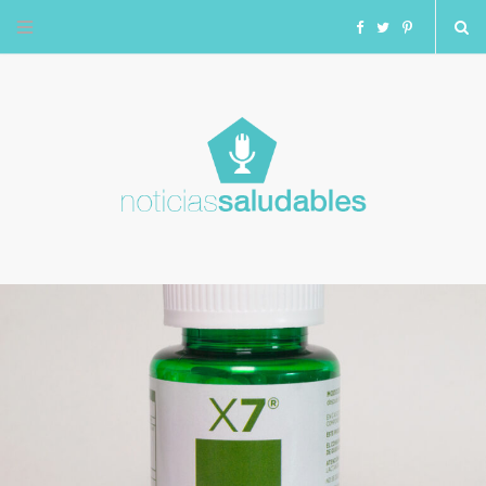
F
T
I
a
w
n
c
i
s
e
t
t
b
t
a
o
e
g
o
r
r
k
a
m