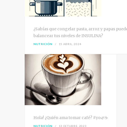
¿Sabías que congelar pasta, arroz y papas pued
balancear tus niveles de INSULINA?
NUTRICIÓN
15 ABRIL, 2024
Hola! ¿Quién ama tomar café? #yo🌿☕
NUTRICIÓN
13 OCTUBRE, 2023