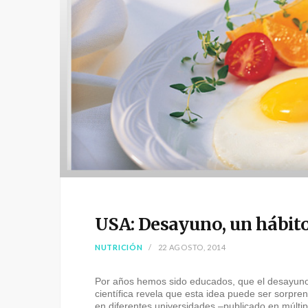
USA: Desayuno, un hábit
NUTRICIÓN
22 AGOSTO, 2014
Por años hemos sido educados, que el desayuno 
científica revela que esta idea puede ser sorpre
en diferentes universidades –publicado en múltip