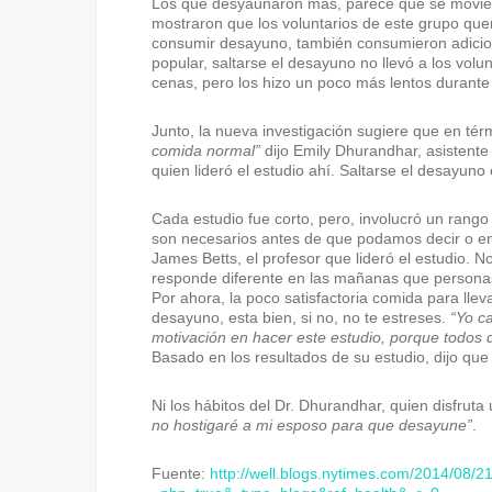
Los que desyaunaron más, parece que se movier
mostraron que los voluntarios de este grupo qu
consumir desayuno, también consumieron adicion
popular, saltarse el desayuno no llevó a los vo
cenas, pero los hizo un poco más lentos durant
Junto, la nueva investigación sugiere que en té
comida normal”
dijo Emily Dhurandhar, asistent
quien lideró el estudio ahí. Saltarse el desayuno 
Cada estudio fue corto, pero, involucró un rango
son necesarios antes de que podamos decir o en
James Betts, el profesor que lideró el estudio. N
responde diferente en las mañanas que personas
Por ahora, la poco satisfactoria comida para llevar
desayuno, esta bien, si no, no te estreses.
“Yo c
motivación en hacer este estudio, porque todos 
Basado en los resultados de su estudio, dijo que
Ni los hábitos del Dr. Dhurandhar, quien disfrut
no hostigaré a mi esposo para que desayune”
.
Fuente:
http://well.blogs.nytimes.com/2014/08/21