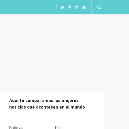
F
T
I
I
Y
a
w
n
n
o
c
i
s
s
u
e
t
t
t
T
b
t
a
a
u
o
e
g
g
b
o
r
r
r
e
Aquí te compartimos las mejores
noticias que acontecen en el mundo
k
a
a
m
m
Ecologia
Hijos