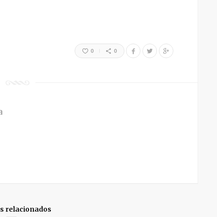
0
0
a
os relacionados