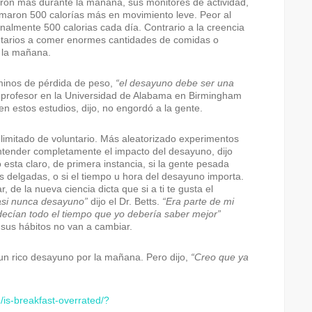
on más durante la mañana, sus monitores de actividad,
emaron 500 calorías más en movimiento leve. Peor al
almente 500 calorias cada día. Contrario a la creencia
luntarios a comer enormes cantidades de comidas o
e la mañana.
rminos de pérdida de peso,
“el desayuno debe ser una
e profesor en la Universidad de Alabama en Birmingham
en estos estudios, dijo, no engordó a la gente.
 limitado de voluntario. Más aleatorizado experimentos
tender completamente el impacto del desayuno, dijo
o esta claro, de primera instancia, si la gente pesada
 delgadas, o si el tiempo u hora del desayuno importa.
, de la nueva ciencia dicta que si a ti te gusta el
asi nunca desayuno”
dijo el Dr. Betts.
“Era parte de mi
decían todo el tiempo que yo debería saber mejor”
 sus hábitos no van a cambiar.
a un rico desayuno por la mañana. Pero dijo,
“Creo que ya
/is-breakfast-overrated/?