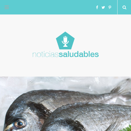
F
T
I
a
w
n
c
i
s
e
t
t
b
t
a
o
e
g
o
r
r
k
a
m