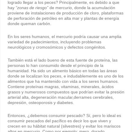
logrado llegar a los peces? Principalmente, es debido a que
hay
“zonas de riesgo”
de mercurio, donde la acumulación
proviene de instalaciones de producción de cloro, plataformas
de perforación de petróleo en alta mar y plantas de energía
donde queman carbón.
En los seres humanos, el mercurio podría causar una amplia
variedad de padecimientos, incluyendo problemas
neurológicos y cromosómicos y defectos congénitos.
También está el lado bueno de esta fuente de proteína, las
personas lo han consumido desde el principio de la
humanidad. Ha sido un alimento básico en todas las áreas
donde se localizan los peces, e indudablemente es uno de los
alimentos que ha mantenido con vida a los seres humanos.
Contiene proteínas magras, vitaminas, minerales, ácidos
grasos y numerosos compuestos que podrían evitar la presión
arterial alta, degeneración macular,derrames cerebrales,
depresión, osteoporosis y diabetes.
Entonces, ¿debemos consumir pescado? Sí, pero lo ideal es
consumir pescados del pacífico es decir los que viven y
crecen en su hábitat natural (silvestres) y evitar los mariscos
altos en mercurio. Como por ejemplo: mero, dorado,