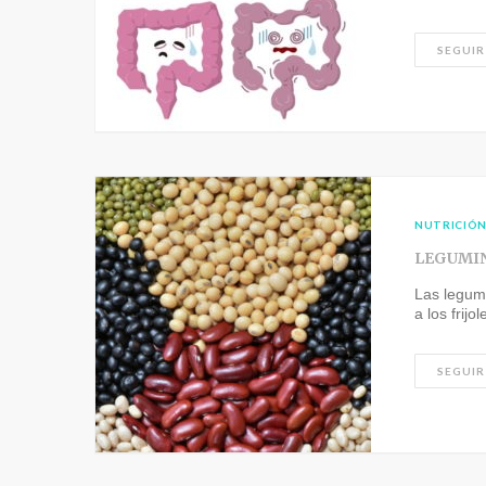
SEGUIR
NUTRICIÓ
LEGUMIN
Las legum
a los frij
SEGUIR