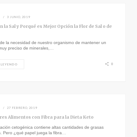
N
3 JUNIO, 2019
n la Sal y Porqué es Mejor Opción la Flor de Sal o de
 de la necesidad de nuestro organismo de mantener un
 muy preciso de minerales,…
0
 LEYENDO
N
27 FEBRERO, 2019
res Alimentos con Fibra para la Dieta Keto
ación cetogénica contiene altas cantidades de grasas
. Pero ¿qué papel juega la fibra…