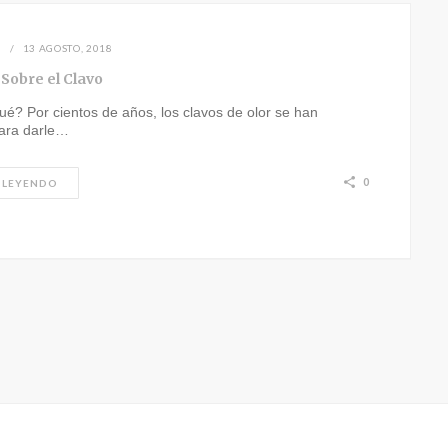
N
13 AGOSTO, 2018
 Sobre el Clavo
é? Por cientos de años, los clavos de olor se han
para darle…
0
 LEYENDO