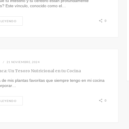
e tu intestino y tu cerebro están profundamente
s? Este vínculo, conocido como el…
0
 LEYENDO
N
21 NOVIEMBRE, 2024
aca: Un Tesoro Nutricional en tu Cocina
 de mis plantas favoritas que siempre tengo en mi cocina
orporar…
0
 LEYENDO