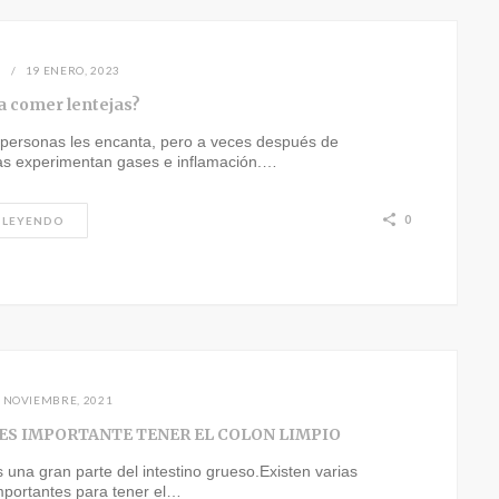
N
19 ENERO, 2023
a comer lentejas?
personas les encanta, pero a veces después de
as experimentan gases e inflamación.…
0
 LEYENDO
 NOVIEMBRE, 2021
ES IMPORTANTE TENER EL COLON LIMPIO
s una gran parte del intestino grueso.Existen varias
mportantes para tener el…