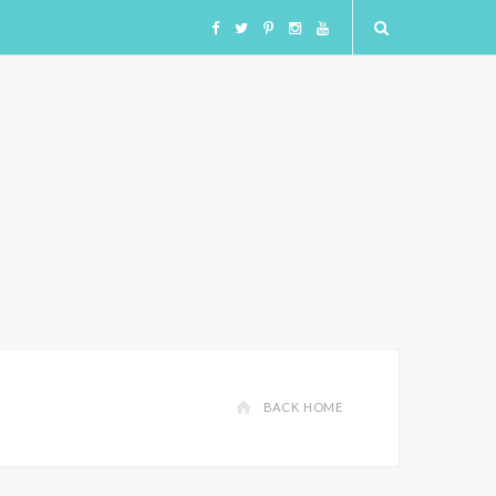
F
T
I
I
Y
a
w
n
n
o
c
i
s
s
u
e
t
t
t
T
b
t
a
a
u
o
e
g
g
b
o
r
r
r
e
BACK HOME
k
a
a
m
m