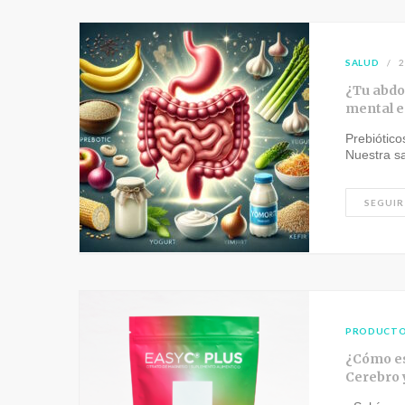
SALUD
2
¿Tu abdo
mental es
Prebiótico
Nuestra sa
SEGUIR
PRODUCT
¿Cómo es
Cerebro 