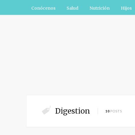
Conócenos
Salud
Nutrición
Hijos
Digestion
10
POSTS