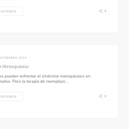
0
 LEYENDO
0 FEBRERO, 2019
S Menopausia
es pueden enfrentar el síndrome menopáusico en
grados. Pero la terapia de reemplazo…
0
 LEYENDO