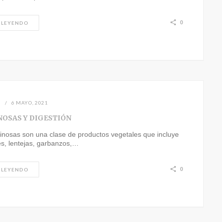
0
 LEYENDO
N
6 MAYO, 2021
OSAS Y DIGESTIÓN
inosas son una clase de productos vegetales que incluye
oles, lentejas, garbanzos,…
0
 LEYENDO