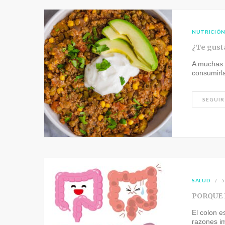
NUTRICIÓ
¿Te gust
A muchas 
consumirl
SEGUIR
SALUD
5
PORQUE 
El colon e
razones i