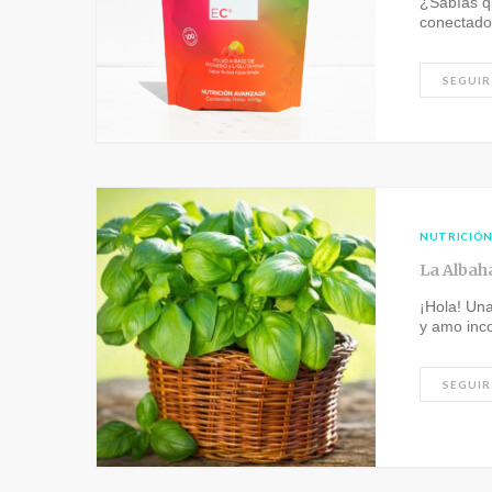
¿Sabías qu
conectado
SEGUIR
NUTRICIÓ
La Albah
¡Hola! Una
y amo inc
SEGUIR