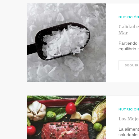
NUTRICIÓ
Calidad e
Mar
Partiendo
equilibrio
SEGUIR
NUTRICIÓ
Los Mejo
La aliment
saludables