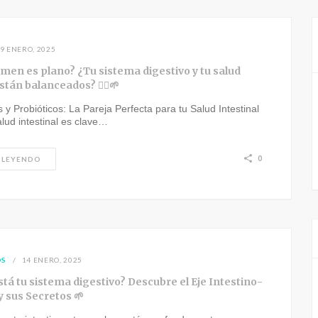
9 ENERO, 2025
men es plano? ¿Tu sistema digestivo y tu salud
tán balanceados? 🧘‍♀️🌱
s y Probióticos: La Pareja Perfecta para tu Salud Intestinal
lud intestinal es clave…
0
 LEYENDO
OS
14 ENERO, 2025
tá tu sistema digestivo? Descubre el Eje Intestino-
y sus Secretos 🌱