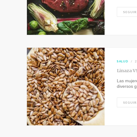
SEGUIR
SALUD
2
Linaza V
Las mujer
diversos 
SEGUIR