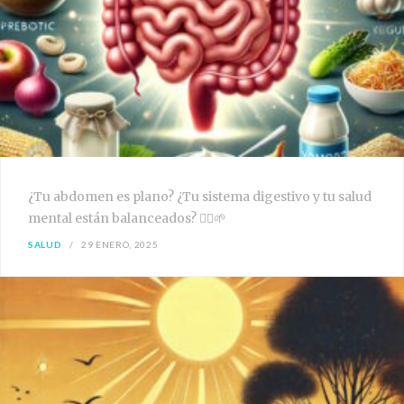
¿Tu abdomen es plano? ¿Tu sistema digestivo y tu salud
mental están balanceados? 🧘‍♀️🌱
SALUD
29 ENERO, 2025