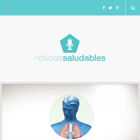
F
T
I
a
w
n
c
i
s
e
t
t
b
t
a
o
e
g
o
r
r
k
a
m