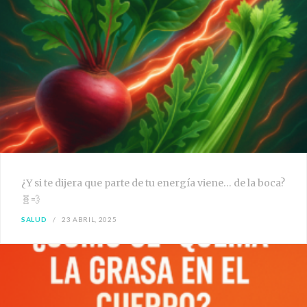
¿Y si te dijera que parte de tu energía viene… de la boca?
🧬💨
SALUD
23 ABRIL, 2025