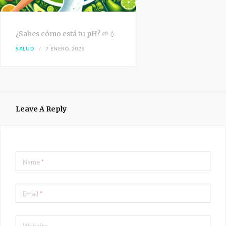
¿Sabes cómo está tu pH? 🌱💧
SALUD
7 ENERO, 2025
Leave A Reply
Name
*
Email
*