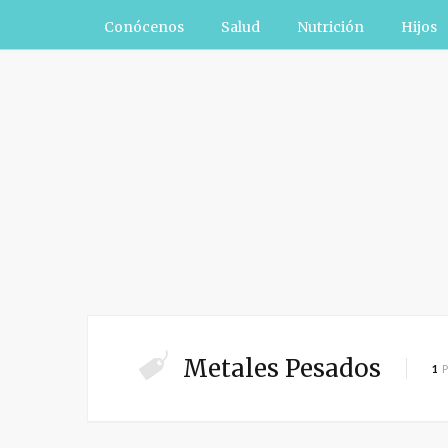
Conócenos
Salud
Nutrición
Hijos
Metales Pesados
1
P