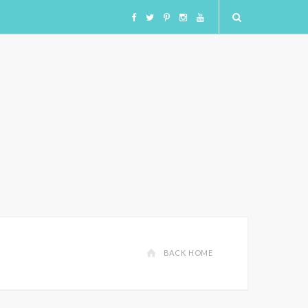
F
T
I
I
Y
a
w
n
n
o
c
i
s
s
u
e
t
t
t
T
b
t
a
a
u
o
e
g
g
b
o
r
r
r
e
BACK HOME
k
a
a
m
m