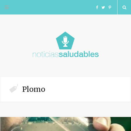
F
T
I
a
w
n
c
i
s
e
t
t
b
t
a
o
e
g
Plomo
o
r
r
k
a
m