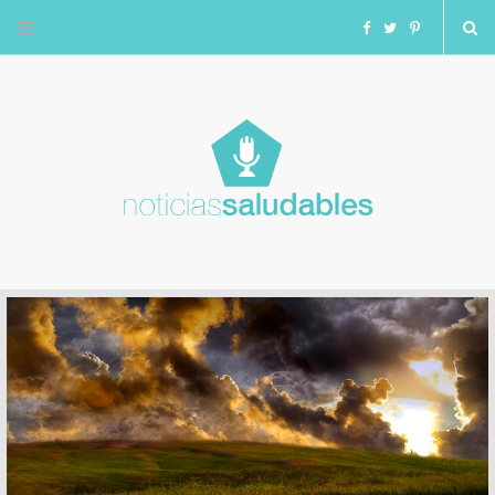
F
T
I
a
w
n
c
i
s
e
t
t
b
t
a
o
e
g
o
r
r
k
a
m