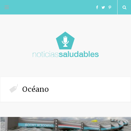
F
T
I
a
w
n
c
i
s
e
t
t
b
t
a
o
e
g
Océano
o
r
r
k
a
m