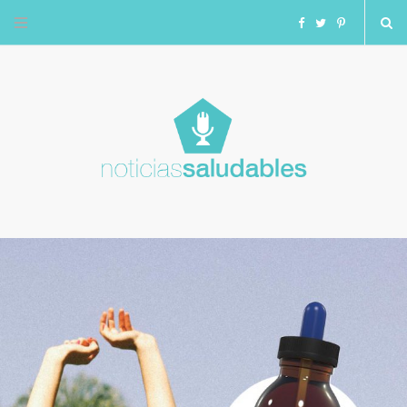
F
T
I
a
w
n
c
i
s
e
t
t
b
t
a
o
e
g
o
r
r
k
a
m