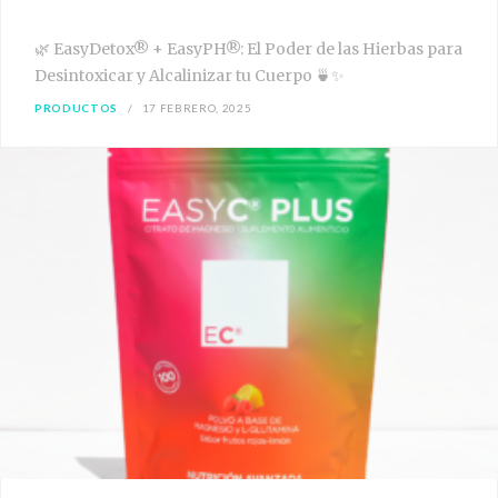
🌿 EasyDetox® + EasyPH®: El Poder de las Hierbas para
Desintoxicar y Alcalinizar tu Cuerpo 🍵✨
PRODUCTOS
17 FEBRERO, 2025