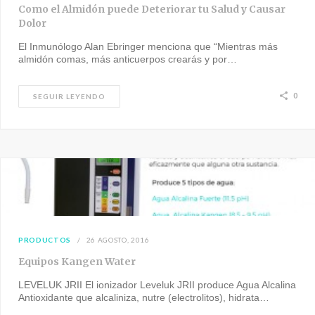
Como el Almidón puede Deteriorar tu Salud y Causar
Dolor
El Inmunólogo Alan Ebringer menciona que “Mientras más
almidón comas, más anticuerpos crearás y por…
0
SEGUIR LEYENDO
PRODUCTOS
26 AGOSTO, 2016
Equipos Kangen Water
LEVELUK JRII El ionizador Leveluk JRII produce Agua Alcalina
Antioxidante que alcaliniza, nutre (electrolitos), hidrata…