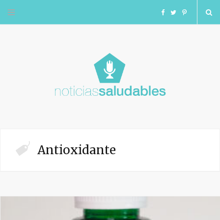
F
T
I
a
w
n
c
i
s
e
t
t
b
t
a
o
e
g
Antioxidante
o
r
r
k
a
m