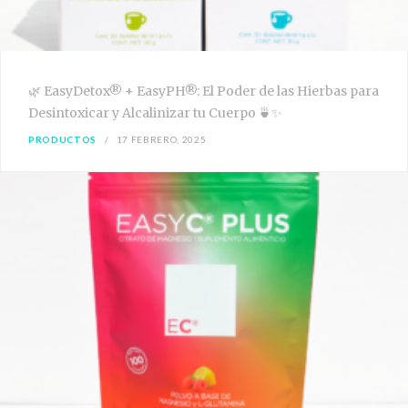
🌿 EasyDetox® + EasyPH®: El Poder de las Hierbas para
Desintoxicar y Alcalinizar tu Cuerpo 🍵✨
PRODUCTOS
17 FEBRERO, 2025