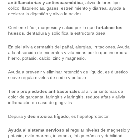
antiiflamatorias y antiespasmódica
, alivia dolores tipo
cólico, flatulencias, gases, estreñimiento y diarrea, ayuda a
acelerar la digestión y alivia la acidez.
Contiene flúor, magnesio y calcio por lo que
fortalece los
huesos
, dentadura y solidifica la estructura ósea.
En piel alivia dermatitis del pañal, alergias, irritaciones. Ayuda
a la absorción de minerales y vitaminas por lo que incorpora
hierro, potasio, calcio, zinc y magnesio.
Ayuda a prevenir y eliminar retención de líquido, es diurético
suave regula niveles de sodio y potasio.
Tiene
propiedades antibacteriales
al aliviar síntomas de
dolor de garganta, faringitis y laringitis, reduce aftas y alivia
inflamación en caso de gingivitis.
Depura y
desintoxica hígado
, es hepatoprotector.
Ayuda al sistema nervioso
al regular niveles de magnesio y
potasio, evita mareos, insomnio, fatiga crónica y debilidad