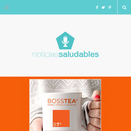
F
T
I
a
w
n
c
i
s
e
t
t
b
t
a
o
e
g
o
r
r
k
a
m