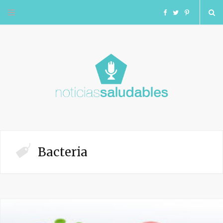
F
T
I
a
w
n
c
i
s
e
t
t
b
t
a
o
e
g
Bacteria
o
r
r
k
a
m