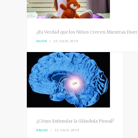
¿Es Verdad que los Niños Crecen Mientras Due
HIJOS
25 JULIO, 2019
¿Cómo Estimular la Glándula Pineal?
SALUD
12 JULIO, 2019