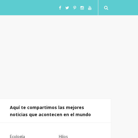
F
T
I
I
Y
a
w
n
n
o
c
i
s
s
u
e
t
t
t
T
b
t
a
a
u
o
e
g
g
b
o
r
r
r
e
Aquí te compartimos las mejores
noticias que acontecen en el mundo
k
a
a
m
m
Ecologia
Hijos