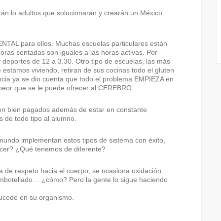
rán lo adultos que solucionarán y crearán un México
AL para ellos. Muchas escuelas particulares están
horas sentadas son iguales a las horas activas. Por
y deportes de 12 a 3.30. Otro tipo de escuelas, las más
 estamos viviendo, retiran de sus cocinas todo el gluten
encia ya se dio cuenta que todo el problema EMPIEZA en
o peor que se le puede ofrecer al CEREBRO.
son bien pagados además de estar en constante
s de todo tipo al alumno.
 mundo implementan estos tipos de sistema con éxito,
acer? ¿Qué tenemos de diferente?
ta de respeto hacia el cuerpo, se ocasiona oxidación
 embotellado… ¿cómo? Pero la gente lo sigue haciendo
sucede en su organismo.