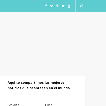
F
T
I
I
Y
a
w
n
n
o
c
i
s
s
u
e
t
t
t
T
b
t
a
a
u
o
e
g
g
b
o
r
r
r
e
Aquí te compartimos las mejores
noticias que acontecen en el mundo
k
a
a
m
m
Ecologia
Hijos