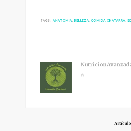
TAGS:
ANATOMIA
BELLEZA
COMIDA CHATARRA
E
NutricionAvanzad
W
e
b
s
i
t
e
Artícul