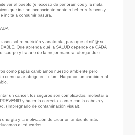
ite ver al pueblo (el exceso de panorámicos y la mala
cos que incitan inconscientemente a beber refrescos y
 incita a consumir basura.
NADA.
clases sobre nutrición y anatomía, para que el niñ@ se
ALUDABLE. Que aprenda qué la SALUD depende de CADA
el cuerpo y tratarlo de la mejor manera, otorgándole
sotros como papás cambiamos nuestro ambiente pero
urdo como usar abrigo en Tulum. Hagamos un cambio real
bio.
ntar un cáncer, los seguros son complicados, molestar a
o PREVENIR y hacer lo correcto: comer con la cabeza y
ad. (Impregnado de contaminación visual).
la energía y la motivación de crear un ambiente más
 educamos al educarlos.