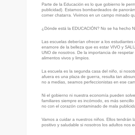
Parte de la Educación es lo que gobierno le perm
publicidad). Estamos bombardeados de panorámi
comer chatarra. Vivimos en un campo minado que
¿Dónde está la EDUCACIÓN? No se ha hecho 
Las escuelas deberían ofrecer a los estudiantes 
enamore de la belleza que es estar VIVO y S
UNO de nosotros. De la importancia de respetar 
alimentos vivos y limpios.
La escuela es la segunda casa del niño, si no
afuera es una plaza de guerra, resulta tan abs
no a medias, seamos perfeccionistas en ese cam
Ni el gobierno ni nuestra economía pueden solve
familiares siempre es incómodo, es más sencill
no con el corazón contaminado de mala publicid
Vamos a cuidar a nuestros niños. Ellos tendrán 
positivo y saludable si nosotros los adultos nos