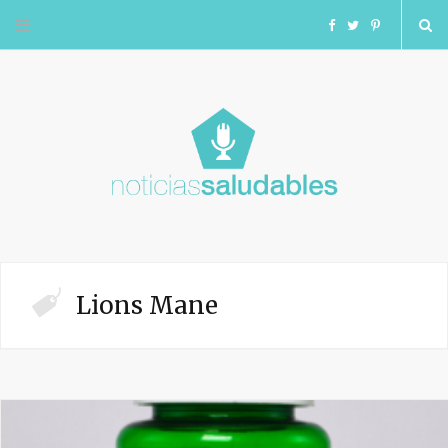
F
T
I
a
w
n
c
i
s
e
t
t
b
t
a
o
e
g
Lions Mane
o
r
r
k
a
m