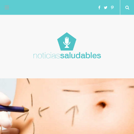
F
T
I
a
w
n
c
i
s
e
t
t
b
t
a
o
e
g
o
r
r
k
a
m