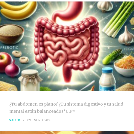
¿Tu abdomen es plano? ¿Tu sistema digestivo y tu salud
mental están balanceados? 🧘‍♀️🌱
SALUD
29 ENERO, 2025