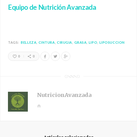
Equipo de Nutrición Avanzada
TAGS:
BELLEZA
CINTURA
CIRUGIA
GRASA
LIPO
LIPOSUCCION
0
0
NutricionAvanzada
W
e
b
s
i