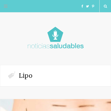
F
T
I
a
w
n
c
i
s
e
t
t
b
t
a
o
e
g
Lipo
o
r
r
k
a
m