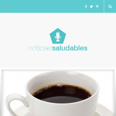
F
T
I
a
w
n
c
i
s
e
t
t
b
t
a
o
e
g
o
r
r
k
a
m