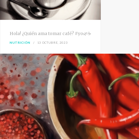
Hola! ¿Quién ama tomar café? #yo🌿☕
NUTRICIÓN
13 OCTUBRE, 2023