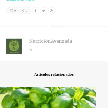
0
0
NutricionAvanzada
W
e
b
s
i
Artículos relacionados
t
e