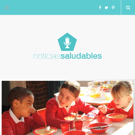
F
T
I
a
w
n
c
i
s
e
t
t
b
t
a
o
e
g
o
r
r
k
a
m