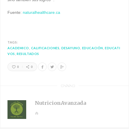
Fuente:
naturalhealthcare.ca
TAGS:
ACADEMICO
CALIFICACIONES
DESAYUNO
EDUCACIÓN
EDUCATI
VOS
RESULTADOS
0
0
NutricionAvanzada
W
e
b