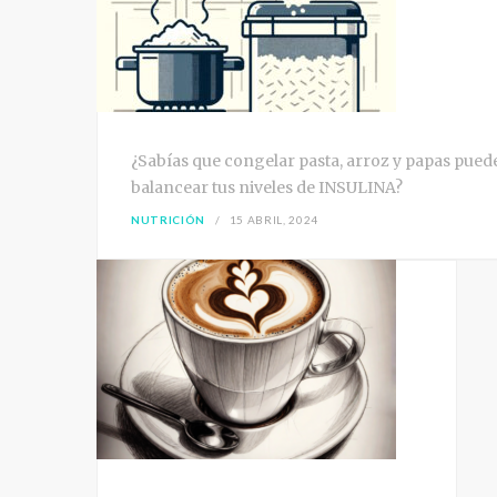
¿Sabías que congelar pasta, arroz y papas pued
balancear tus niveles de INSULINA?
NUTRICIÓN
15 ABRIL, 2024