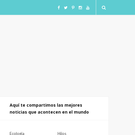
F
T
I
I
Y
a
w
n
n
o
c
i
s
s
u
e
t
t
t
T
b
t
a
a
u
o
e
g
g
b
o
r
r
r
e
Aquí te compartimos las mejores
noticias que acontecen en el mundo
k
a
a
m
m
Ecologia
Hijos