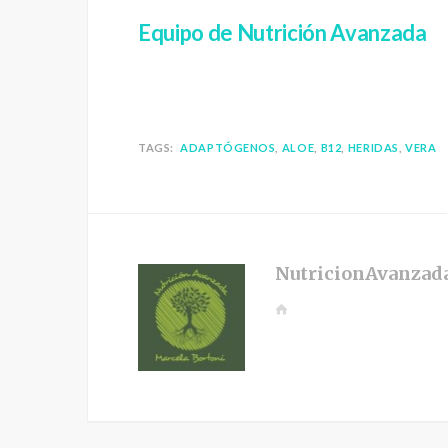
Equipo de Nutrición Avanzada
TAGS:
ADAPTÓGENOS
ALOE
B12
HERIDAS
VERA
NutricionAvanzad
W
e
b
s
i
t