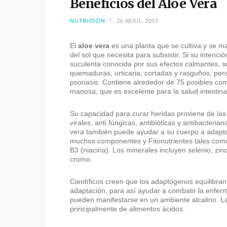
Beneficios del Aloe Vera
NUTRICIÓN
26 ABRIL, 2019
El
aloe vera
es una planta que se cultiva y se ma
del sol que necesita para subsistir. Si su intenci
suculenta conocida por sus efectos calmantes, so
quemaduras, urticaria, cortadas y rasguños, pe
psoriasis. Contiene alrededor de 75 posibles com
manosa, que es excelente para la salud intestina
Su capacidad para curar heridas proviene de las 
virales, anti fúngicas, antibióticas y antibacteri
vera también puede ayudar a su cuerpo a adapta
muchos componentes y Fitonutrientes tales como l
B3 (niacina). Los minerales incluyen selenio, zin
cromo.
Científicos creen que los adaptógenos equilibr
adaptación, para así ayudar a combatir la enfer
pueden manifestarse en un ambiente alcalino. La
principalmente de alimentos ácidos.