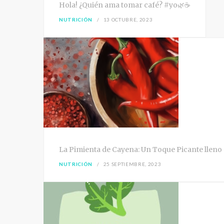
Hola! ¿Quién ama tomar café? #yo🌿☕
NUTRICIÓN
13 OCTUBRE, 2023
La Pimienta de Cayena: Un Toque Picante lleno 
NUTRICIÓN
25 SEPTIEMBRE, 2023