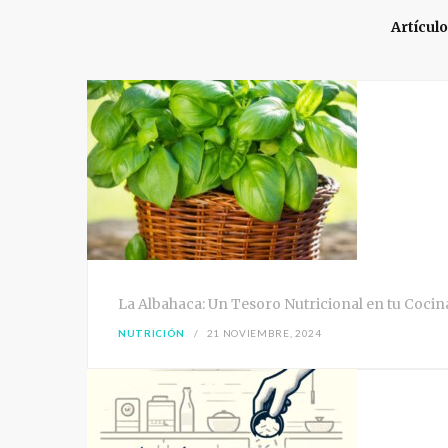
e
Artícul
La Albahaca: Un Tesoro Nutricional en tu Cocin
NUTRICIÓN
21 NOVIEMBRE, 2024