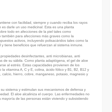
ntiene con facilidad, siempre y cuando reciba los rayos
ón es darle un uso medicinal. Esta es una planta
bre todo en afecciones de la piel tales como
ro también para afecciones más graves como la
puestos activos, incluyendo polisacáridos tales como la
l y tiene beneficios que refuerzan al sistema inmune.
propiedades desinfectantes, anti microbianas, anti
anas de su sábila. Como planta adaptógena, el gel de aloe
rse al estrés. Estas capacidades provienen de los
a vitamina A, C y E, colina, ácido fólico y B1, B2, B12 y
c, calcio, hierro, cobre, manganeso, potasio, magnesio y
an su sistema y estimulan sus mecanismos de defensa y
medad. El aloe alcaliniza el cuerpo. Las enfermedades no
 mayoría de las personas están viviendo y subsistiendo