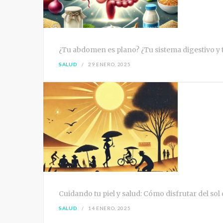
¿Tu abdomen es plano? ¿Tu sistema digestivo y tu
SALUD
29 ENERO, 2025
Cuidando tu piel y salud: Cómo disfrutar del sol
SALUD
14 ENERO, 2025