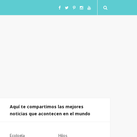
F
T
I
I
Y
a
w
n
n
o
c
i
s
s
u
e
t
t
t
T
b
t
a
a
u
o
e
g
g
b
o
r
r
r
e
Aquí te compartimos las mejores
noticias que acontecen en el mundo
k
a
a
m
m
Ecologia
Hijos