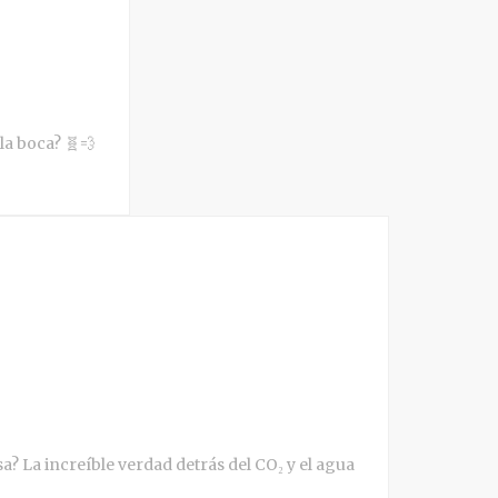
 la boca? 🧬💨
 La increíble verdad detrás del CO₂ y el agua