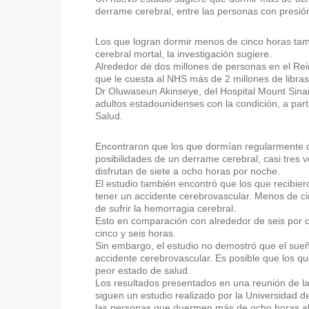
derrame cerebral, entre las personas con presión 
Los que logran dormir menos de cinco horas ta
cerebral mortal, la investigación sugiere.
Alrededor de dos millones de personas en el Rein
que le cuesta al NHS más de 2 millones de libras
Dr Oluwaseun Akinseye, del Hospital Mount Sinai
adultos estadounidenses con la condición, a part
Salud.
Encontraron que los que dormían regularmente d
posibilidades de un derrame cerebral, casi tres v
disfrutan de siete a ocho horas por noche.
El estudio también encontró que los que recibi
tener un accidente cerebrovascular. Menos de ci
de sufrir la hemorragia cerebral.
Esto en comparación con alrededor de seis por c
cinco y seis horas.
Sin embargo, el estudio no demostró que el sue
accidente cerebrovascular. Es posible que los 
peor estado de salud.
Los resultados presentados en una reunión de l
siguen un estudio realizado por la Universidad 
las personas que duermen más de ocho horas al 