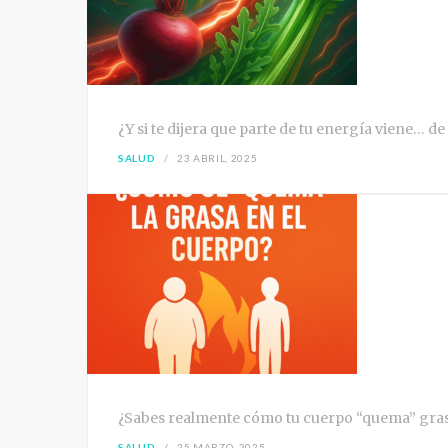
¿Y si te dijera que parte de tu energía viene… de
SALUD
23 ABRIL, 2025
¿Sabes realmente cómo tu cuerpo “quema” grasa?
SALUD
25 MARZO, 2025