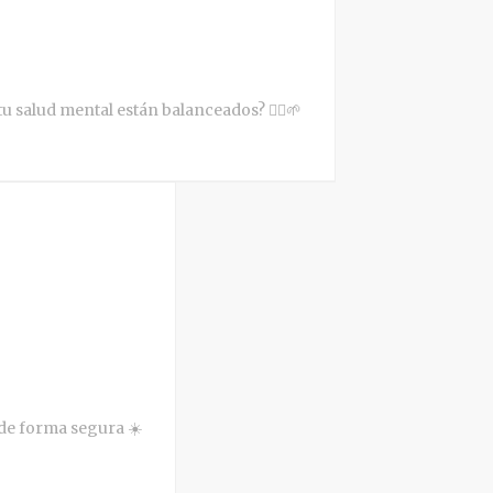
 salud mental están balanceados? 🧘‍♀️🌱
 de forma segura ☀️