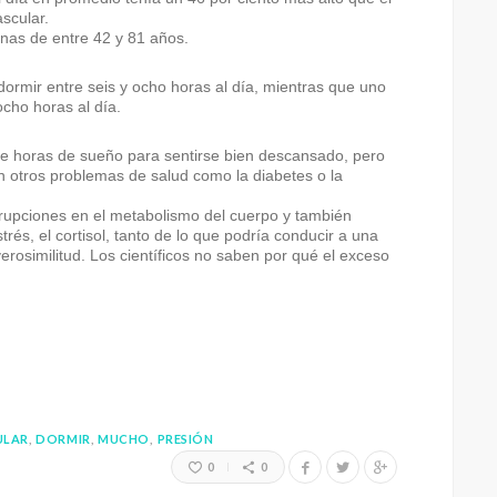
scular.
onas de entre 42 y 81 años.
 dormir entre seis y ocho horas al día, mientras que uno
cho horas al día.
eve horas de sueño para sentirse bien descansado, pero
 otros problemas de salud como la diabetes o la
errupciones en el metabolismo del cuerpo y también
és, el cortisol, tanto de lo que podría conducir a una
erosimilitud. Los científicos no saben por qué el exceso
ULAR
DORMIR
MUCHO
PRESIÓN
0
0