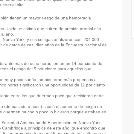
arterial alta.
mbién tienen un mayor riesgo de una hemorragia
o Unido se estima que sufren de presión arterial alta
 al año.
, Nueva York, y sus colegas analizaron casi 204.000
ir de datos de casi diez años de la Encuesta Nacional de
urante más de ocho horas tenían un 14 por ciento de
eces el riesgo del 5 por ciento para aquellos que
eron muy poco sueño también eran más propensos a
nco horas significaron una oportunidad de 11 por ciento
iento entre los que duermen poco que recibieron entre
ño (demasiado o poco) causó el aumento de riesgo de
que duermen mucho o poco lo hicieron porque estaban en
a Sociedad Americana de Hipertensión en Nueva York
de Cambridge a principios de este año, que encontró que
día en promedio tenía un 46 por ciento más alto que el