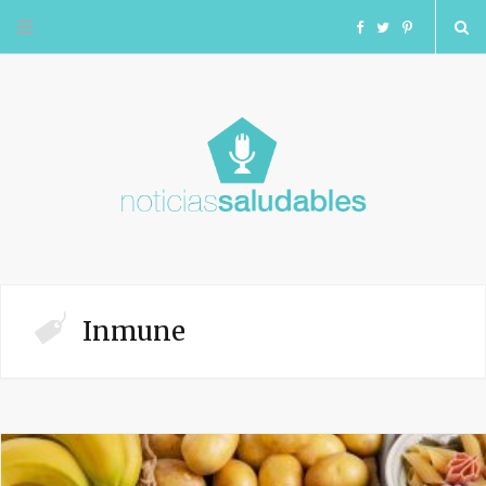
F
T
I
a
w
n
c
i
s
e
t
t
b
t
a
o
e
g
Inmune
o
r
r
k
a
m