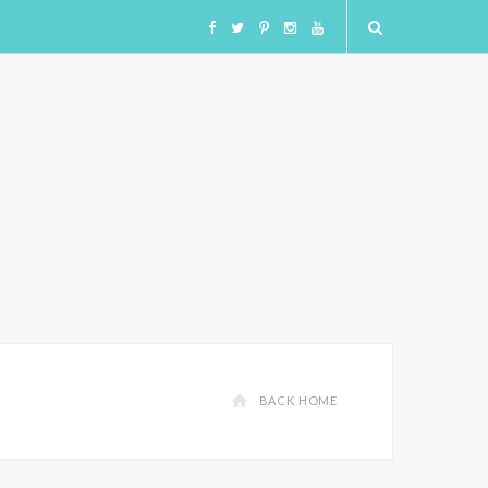
F
T
I
I
Y
a
w
n
n
o
c
i
s
s
u
e
t
t
t
T
b
t
a
a
u
o
e
g
g
b
o
r
r
r
e
BACK HOME
k
a
a
m
m