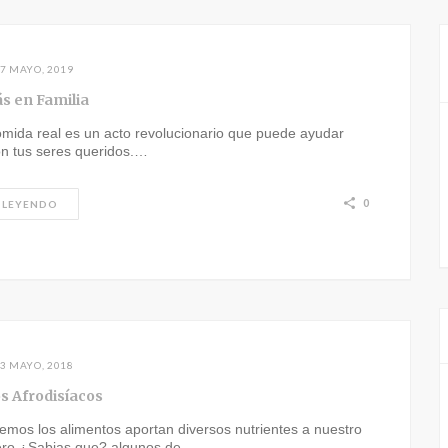
7 MAYO, 2019
 en Familia
omida real es un acto revolucionario que puede ayudar
on tus seres queridos.…
0
 LEYENDO
3 MAYO, 2018
s Afrodisíacos
mos los alimentos aportan diversos nutrientes a nuestro
ero ¿Sabias que? algunos de…