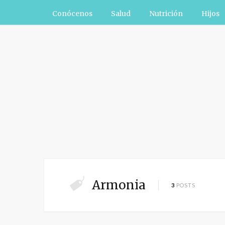
Conócenos
Salud
Nutrición
Hijos
Armonia
3
POSTS