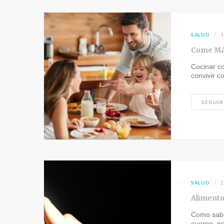
SALUD
1
Come Más
Cocinar c
convivir c
SEGUIR
SALUD
2
Alimento
Como sabe
cuerpo, p