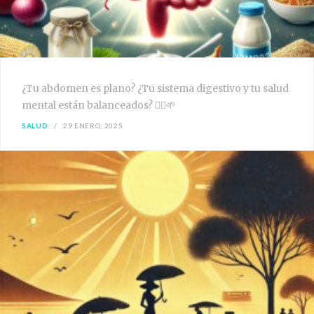
¿Tu abdomen es plano? ¿Tu sistema digestivo y tu salud
mental están balanceados? 🧘‍♀️🌱
SALUD
29 ENERO, 2025