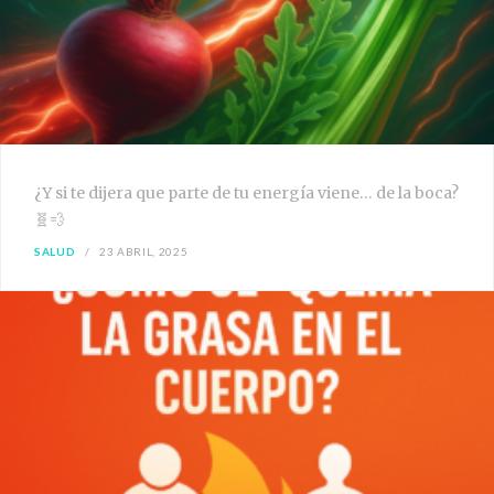
¿Y si te dijera que parte de tu energía viene… de la boca?
🧬💨
SALUD
23 ABRIL, 2025