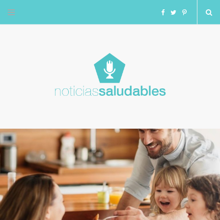
F
T
I
a
w
n
c
i
s
e
t
t
b
t
a
o
e
g
o
r
r
k
a
m